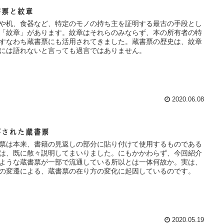
書票と紋章
や机、食器など、特定のモノの持ち主を証明する最古の手段とし
「紋章」があります。紋章はそれらのみならず、本の所有者の特
すなわち蔵書票にも活用されてきました。蔵書票の歴史は、紋章
には語れないと言っても過言ではありません。
2020.06.08
がされた蔵書票
票は本来、書籍の見返しの部分に貼り付けて使用するものである
は、既に散々説明してまいりました。にもかかわらず、今回紹介
ような蔵書票が一部で流通している所以とは一体何故か。実は、
の変遷による、蔵書票の在り方の変化に起因しているのです。
2020.05.19