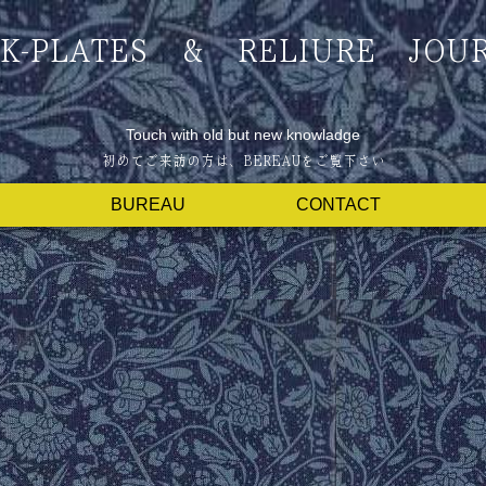
K-PLATES & RELIURE JOU
Touch with old but new knowladge
BUREAU
CONTACT