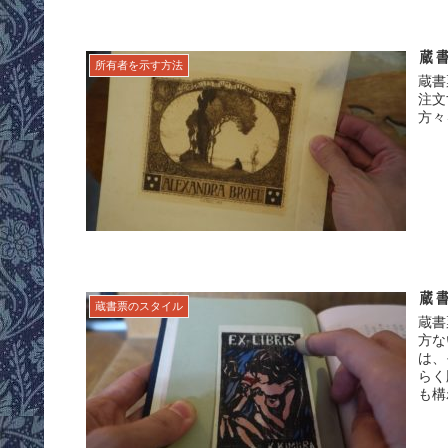
蔵
所有者を示す方法
蔵書
注文
方々
蔵
蔵書票のスタイル
蔵書
方な
は、
らく
も構