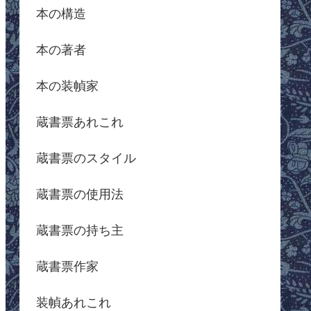
本の構造
本の著者
本の装幀家
蔵書票あれこれ
蔵書票のスタイル
蔵書票の使用法
蔵書票の持ち主
蔵書票作家
装幀あれこれ