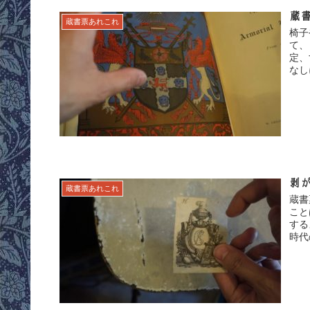
蔵
蔵書票あれこれ
椅子
て、
定、
なし
剥
蔵書票あれこれ
蔵書
こと
する
時代