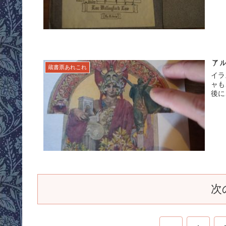
ア
蔵書票あれこれ
イラ
ャも
後に
次