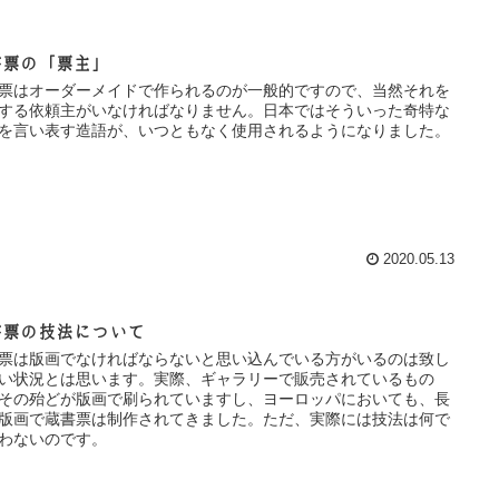
書票の「票主」
票はオーダーメイドで作られるのが一般的ですので、当然それを
する依頼主がいなければなりません。日本ではそういった奇特な
を言い表す造語が、いつともなく使用されるようになりました。
2020.05.13
書票の技法について
票は版画でなければならないと思い込んでいる方がいるのは致し
い状況とは思います。実際、ギャラリーで販売されているもの
その殆どが版画で刷られていますし、ヨーロッパにおいても、長
版画で蔵書票は制作されてきました。ただ、実際には技法は何で
わないのです。