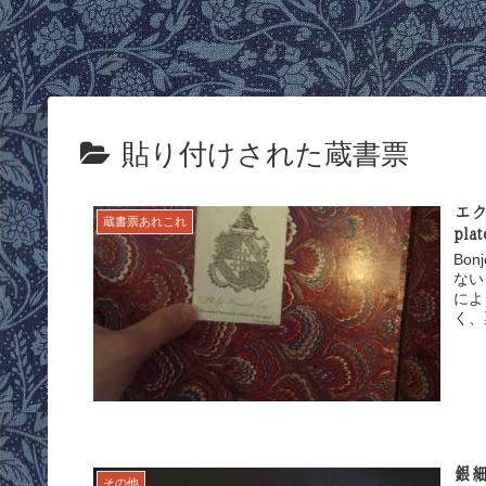
貼り付けされた蔵書票
エク
蔵書票あれこれ
pl
Bo
ない
によ
く、
銀細
その他