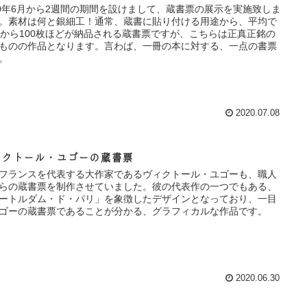
20年6月から2週間の期間を設けまして、蔵書票の展示を実施致しま
。素材は何と銀細工！通常、蔵書に貼り付ける用途から、平均で
枚から100枚ほどが納品される蔵書票ですが、こちらは正真正銘の
ものの作品となります。言わば、一冊の本に対する、一点の書票
。
2020.07.08
ィクトール・ユゴーの蔵書票
フランスを代表する大作家であるヴィクトール・ユゴーも、職人
らの蔵書票を制作させていました。彼の代表作の一つでもある、
ートルダム・ド・パリ」を象徴したデザインとなっており、一目
ゴーの蔵書票であることが分かる、グラフィカルな作品です。
2020.06.30