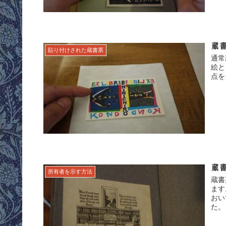
蔵
貼り付けされた蔵書票
通常
絵と
点を
蔵
所有者を示す方法
蔵書
ます
おい
た。