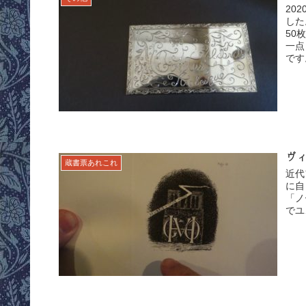
20
した
50
一点
です
ヴ
蔵書票あれこれ
近代
に自
「ノ
でユ