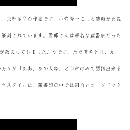
る、京都派？の作家です。小穴隆一による装幀が秀逸
に篆刻されています。雪郎さんは著名な蔵書家だった
どが散逸してしまったようです。ただ著名とはいえ、
の方々が「ああ、あの人ね」と印章のみで認識出来る
いうスタイルは、蔵書印の中では割合とオーソドック