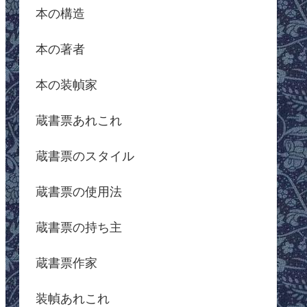
本の構造
本の著者
本の装幀家
蔵書票あれこれ
蔵書票のスタイル
蔵書票の使用法
蔵書票の持ち主
蔵書票作家
装幀あれこれ