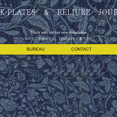
K-PLATES & RELIURE JOU
Touch with old but new knowladge
BUREAU
CONTACT