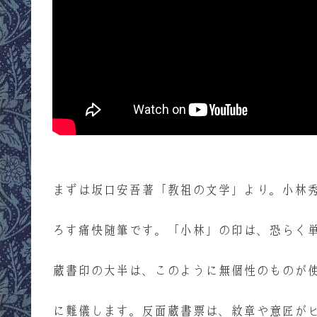
まずは坂口安吾著「教祖の文学」より。小林
ろす痛快随筆です。「小林」の印は、恐らく
蔵書印の大半は、このように無個性のものが
に難儀します。反面蔵書票は、紋章や意匠が