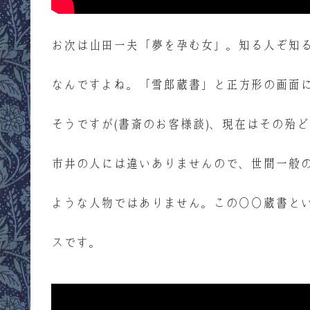
お次は山田一夫「夢を孕む女」。知る人ぞ知
なんですよね。「雪郎蔵書」と正方形の画面
そうですが(書斎のお客様談)、現在はその殆
市井の人には違いありませんので、世間一般
ような人物ではありません。この○○蔵書と
スです。