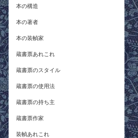
本の構造
本の著者
本の装幀家
蔵書票あれこれ
蔵書票のスタイル
蔵書票の使用法
蔵書票の持ち主
蔵書票作家
装幀あれこれ