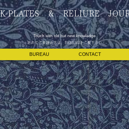
K-PLATES & RELIURE JOU
Touch with old but new knowladge
BUREAU
CONTACT