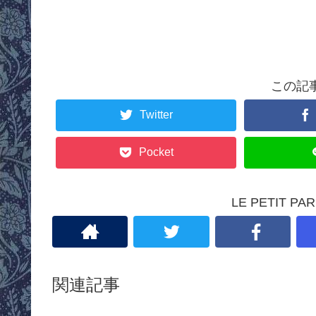
c
tt
ail
er
e
e
ck
er
e
er
e
n
et
n
b
st
a
ot
o
e
この記
o
Twitter
k
Pocket
LE PETIT 
関連記事