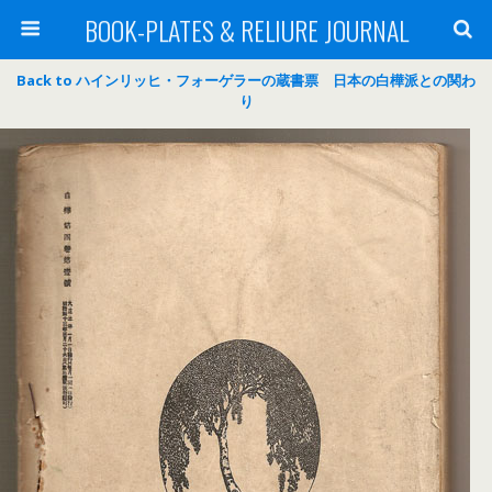
BOOK-PLATES & RELIURE JOURNAL
Back to ハインリッヒ・フォーゲラーの蔵書票 日本の白樺派との関わ
り