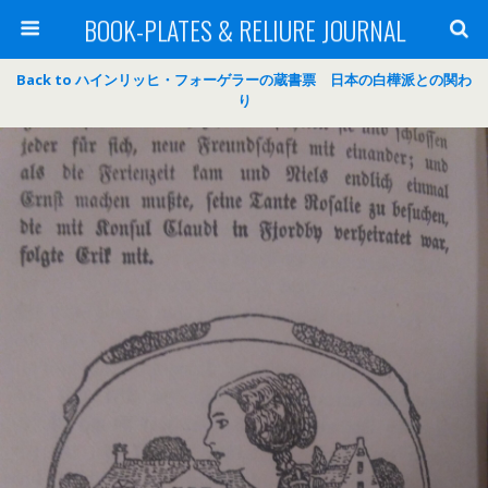
BOOK-PLATES & RELIURE JOURNAL
Back to ハインリッヒ・フォーゲラーの蔵書票 日本の白樺派との関わ
り