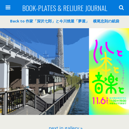
BOOK-PLATES & RELIURE JOURNAL
Back to 作家「深沢七郎」と今川焼屋「夢屋」 横尾忠則の紙袋
next in gallery »