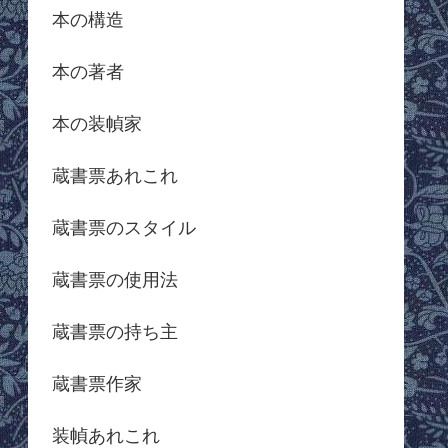
本の構造
本の著者
本の装幀家
蔵書票あれこれ
蔵書票のスタイル
蔵書票の使用法
蔵書票の持ち主
蔵書票作家
装幀あれこれ