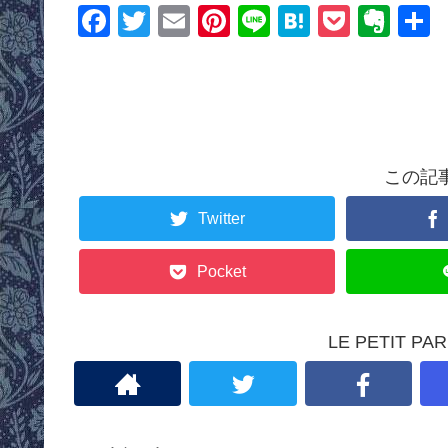
F
T
E
Pi
Li
H
P
E
a
wi
m
nt
n
at
o
v
c
tt
ail
er
e
e
ck
er
e
er
e
n
et
n
b
st
a
ot
o
e
この記
o
Twitter
k
Pocket
LE PETIT 