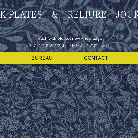
K-PLATES & RELIURE JOU
Touch with old but new knowladge
BUREAU
CONTACT