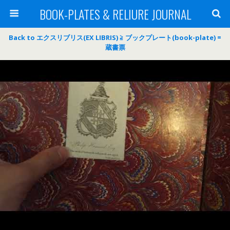
BOOK-PLATES & RELIURE JOURNAL
Back to エクスリブリス(EX LIBRIS) ≧ ブックプレート(book-plate) =
蔵書票