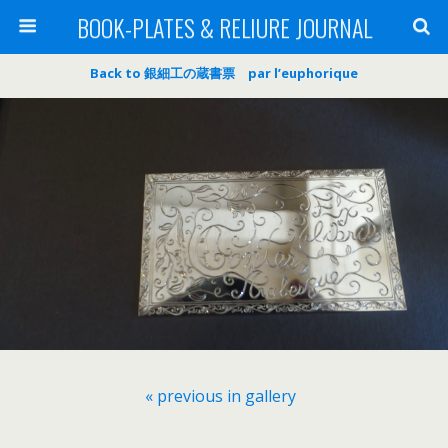
BOOK-PLATES & RELIURE JOURNAL
Back to 銀細工の蔵書票 par l’euphorique
« previous in gallery