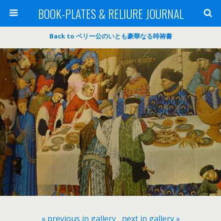
BOOK-PLATES & RELIURE JOURNAL
Back to ベリー公のいとも豪華なる時祷書
« previous in gallery
next in gallery »